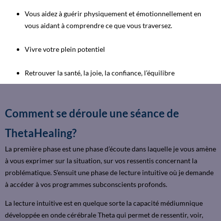
Vous aidez à guérir physiquement et émotionnellement en
vous aidant à comprendre ce que vous traversez.
Vivre votre plein potentiel
Retrouver la santé, la joie, la confiance, l’équilibre
Comment se déroule une séance de
ThetaHealing?
La première phase est une phase d’écoute dans laquelle je vous amène
à vous exprimer sur la situation, sur vos ressentis concernant la
problématique. S’ensuit une phase de lecture intuitive où je demande
à accéder à vos programmes subconscients profonds.
La lecture intuitive est en quelque sorte la capacité médiumnique
développée en onde cérébrale Theta qui permet de ressentir, voir,