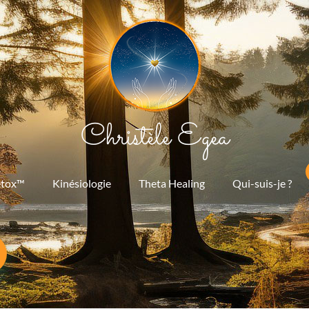
Christèle Egea
etox™
Kinésiologie
Theta Healing
Qui-suis-je ?