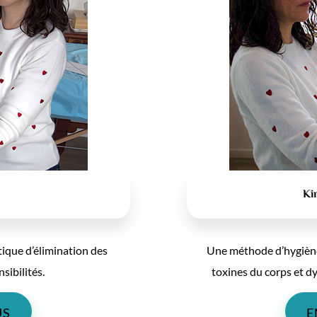
Ki
ique d’élimination des
Une méthode d’hygiène 
nsibilités.
toxines du corps et d
US
E