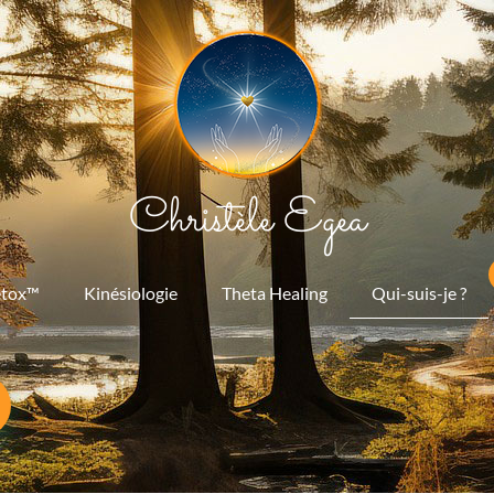
Christèle Egea
etox™
Kinésiologie
Theta Healing
Qui-suis-je ?