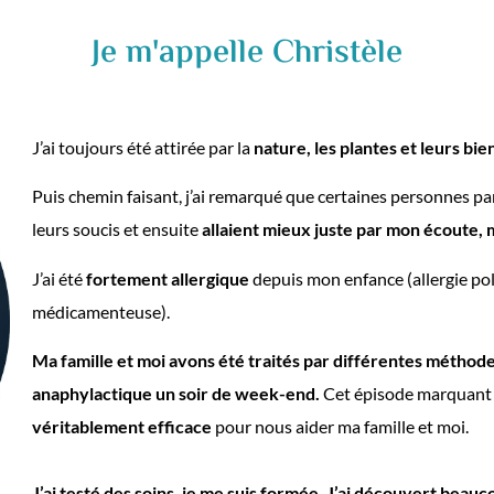
Je m'appelle Christèle
J’ai toujours été attirée par la
nature, les plantes et leurs bie
Puis chemin faisant, j’ai remarqué que certaines personnes par
leurs soucis et ensuite
allaient mieux juste par mon écoute,
J’ai été
fortement allergique
depuis mon enfance (allergie poll
médicamenteuse).
Ma famille et moi avons été traités par différentes méthode
anaphylactique un soir de week-end.
Cet épisode marquant 
véritablement efficace
pour nous aider ma famille et moi.
J’ai testé des soins, je me suis formée. J’ai découvert beauc